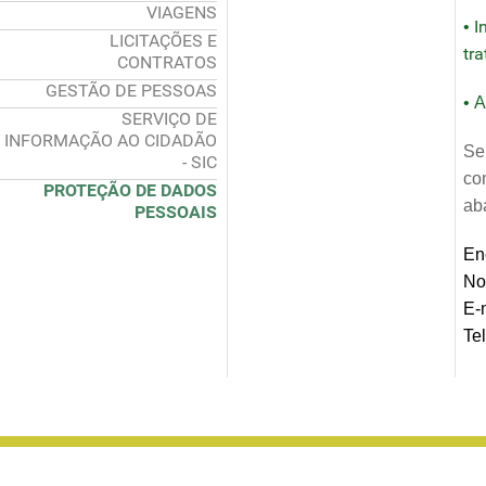
VIAGENS
I
•
LICITAÇÕES E
tr
CONTRATOS
GESTÃO DE PESSOAS
•
A
SERVIÇO DE
INFORMAÇÃO AO CIDADÃO
Se
- SIC
co
PROTEÇÃO DE DADOS
ab
PESSOAIS
En
No
E-
Te