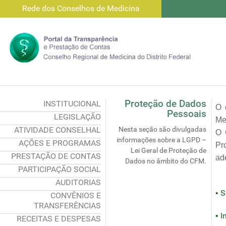
Rede dos Conselhos de Medicina
Proteção de Dados
INSTITUCIONAL
O 
Pessoais
LEGISLAÇÃO
Me
ATIVIDADE CONSELHAL
Nesta seção são divulgadas
O 
informações sobre a LGPD –
AÇÕES E PROGRAMAS
Pr
Lei Geral de Proteção de
PRESTAÇÃO DE CONTAS
ad
Dados no âmbito do CFM.
PARTICIPAÇÃO SOCIAL
AUDITORIAS
S
•
CONVÊNIOS E
TRANSFERÊNCIAS
I
•
RECEITAS E DESPESAS