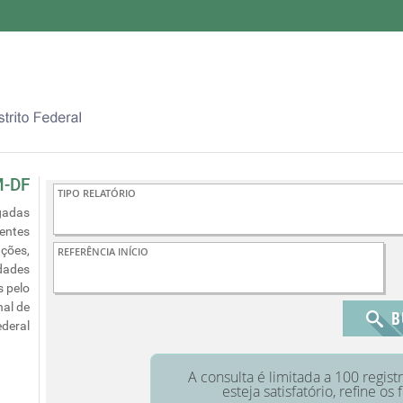
M-DF
gadas
nentes
ções,
idades
 pelo
al de
ederal