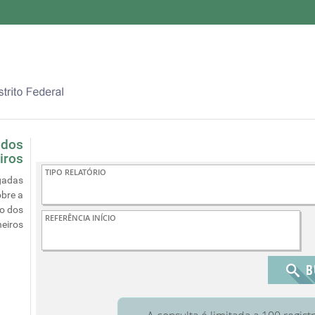
 dos
iros
gadas
bre a
o dos
eiros