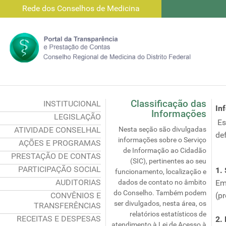
Rede dos Conselhos de Medicina
Classificação das
INSTITUCIONAL
In
Informações
LEGISLAÇÃO
Es
ATIVIDADE CONSELHAL
Nesta seção são divulgadas
def
informações sobre o Serviço
AÇÕES E PROGRAMAS
de Informação ao Cidadão
PRESTAÇÃO DE CONTAS
(SIC), pertinentes ao seu
PARTICIPAÇÃO SOCIAL
1.
funcionamento, localização e
AUDITORIAS
dados de contato no âmbito
Em
do Conselho. Também podem
CONVÊNIOS E
(pr
ser divulgados, nesta área, os
TRANSFERÊNCIAS
relatórios estatísticos de
RECEITAS E DESPESAS
2.
atendimento à Lei de Acesso à