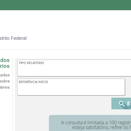
 dos
rios
gadas
sobre
ários