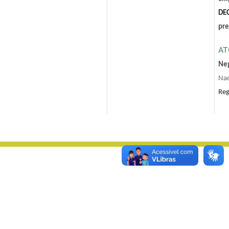
DE
pr
AT
Neg
Nac
Reg