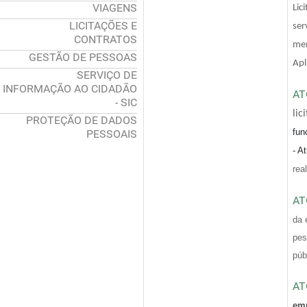
VIAGENS
Lic
LICITAÇÕES E
ser
CONTRATOS
men
GESTÃO DE PESSOAS
Apl
SERVIÇO DE
INFORMAÇÃO AO CIDADÃO
AT
- SIC
lic
PROTEÇÃO DE DADOS
fun
PESSOAIS
- A
rea
AT
da
pes
púb
AT
emp